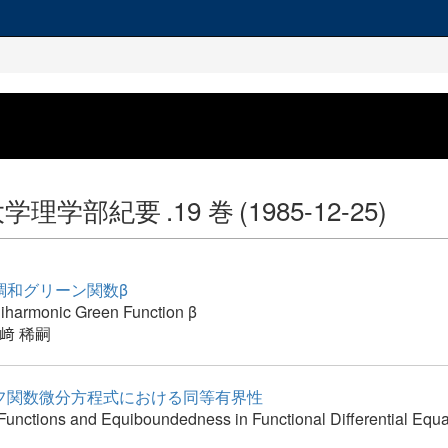
大学理学部紀要
.19 巻
(1985-12-25)
調和グリーン関数β
Biharmonic Green Function β
﨑 稀嗣
フ関数微分方程式における同等有界性
Functions and Equiboundedness in Functional Differential Equa