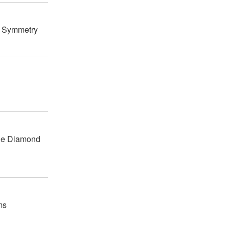
l Symmetry
ine Diamond
ms