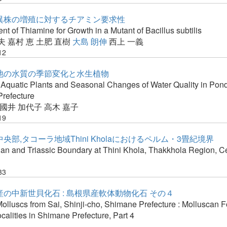
異株の増殖に対するチアミン要求性
t of Thiamine for Growth in a Mutant of Bacillus subtilis
夫
嘉村 恵
土肥 直樹
大島 朗伸
西上 一義
12
池の水質の季節変化と水生植物
 Aquatic Plants and Seasonal Changes of Water Quality in Pon
refecture
國井 加代子
高木 嘉子
19
央部,タコーラ地域Thini Kholaにおけるペルム・3畳紀境界
an and Triassic Boundary at Thini Khola, Thakkhola Region, C
33
の中新世貝化石 : 島根県産軟体動物化石 その４
lluscs from Sai, Shinji-cho, Shimane Prefecture : Molluscan F
calities in Shimane Prefecture, Part 4