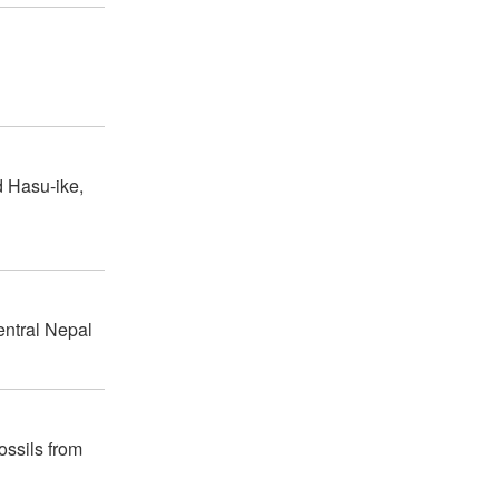
d Hasu-ike,
entral Nepal
ossils from