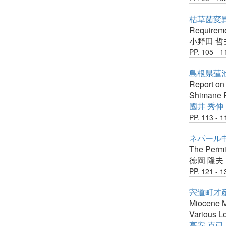
枯草菌変
Requiremen
小野田 哲
PP. 105 - 1
島根県蓮
Report on
Shimane P
國井 秀伸
PP. 113 - 1
ネパール中
The Permi
徳岡 隆夫
PP. 121 - 1
宍道町才産
Miocene Mo
Various Lo
高安 克已