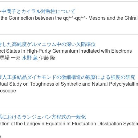
qq^^-中間子とカイラル対称性について
 the Connection between the qq^^-qq^^- Mesons and the Chira
射した高純度ゲルマニウム中の深い欠陥準位
t States in High-Purity Germanium Irradiated with Electrons
馬場 一郎
水野 薫
伊藤 隆
び人工多結晶ダイヤモンドの微細構造の観察による強度の研究
ctual Study on Toughness of Synthetic and Natural Polycrystall
roscope
系におけるランジェバン方程式の一般化
tion of the Langevin Equation in Fluctuation Dissipation Syste
3