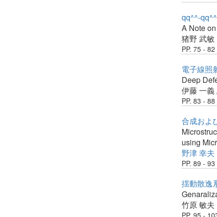
qq^^-
A Note on
猪野 武敏
PP. 75 - 82
電子線照
Deep Defec
伊藤 一義
PP. 83 - 88
合成およ
Microstru
using Mic
野津 幸夫
PP. 89 - 93
揺動散逸
Genaraliza
竹原 敏夫
PP. 95 - 10