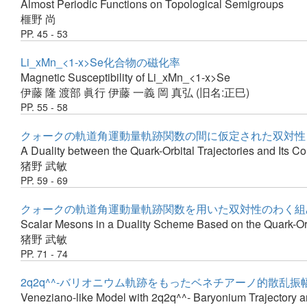
Almost Periodic Functions on Topological Semigroups
榧野 尚
PP. 45 - 53
Li_xMn_<1-x>Se化合物の磁化率
Magnetic Susceptibility of Li_xMn_<1-x>Se
伊藤 隆
渡部 眞行
伊藤 一義
岡 真弘 (旧名:正巳)
PP. 55 - 58
クォークの軌道角運動量軌跡関数の間に仮定された双対性
A Duality between the Quark-Orbital Trajectories and Its C
猪野 武敏
PP. 59 - 69
クォークの軌道角運動量軌跡関数を用いた双対性のわく組
Scalar Mesons in a Duality Scheme Based on the Quark-Or
猪野 武敏
PP. 71 - 74
2q2q^^-バリオニウム軌跡をもったベネチアーノ的散乱振幅と
Veneziano-like Model with 2q2q^^- Baryonium Trajectory and