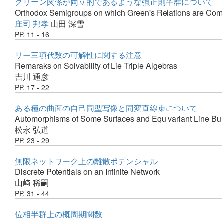
グリーン関係が両立的であるような強正則半群について
Orthodox Semigroups on which Green's Relations are Com
庄司 邦孝
山田 深雪
PP. 11 - 16
リー三項代数の可解性に関する注意
Remaraks on Solvability of Lie Triple Algebras
吉川 通彦
PP. 17 - 22
ある種の曲面の自己同型写像と同変直線束について
Automorphisms of Some Surfaces and Equivariant Line Bu
松永 弘道
PP. 23 - 29
無限ネットワーク上の離散ポテンシャル
Discrete Potentials on an Infinite Network
山﨑 稀嗣
PP. 31 - 44
位相半群上の概周期関数