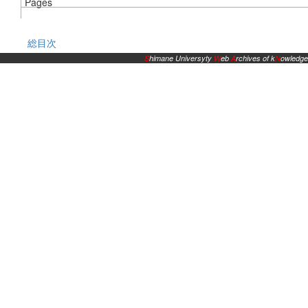
Pages
総目次
S
himane Universyty
W
eb
A
rchives of k
N
owledge