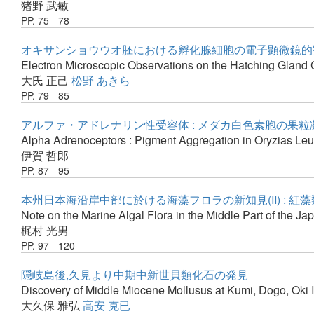
猪野 武敏
PP. 75 - 78
オキサンショウウオ胚における孵化腺細胞の電子顕微鏡的
Electron Microscopic Observations on the Hatching Gland 
大氏 正己
松野 あきら
PP. 79 - 85
アルファ・アドレナリン性受容体 : メダカ白色素胞の果粒
Alpha Adrenoceptors : Pigment Aggregation in Oryzias Le
伊賀 哲郎
PP. 87 - 95
本州日本海沿岸中部に於ける海藻フロラの新知見(II) : 紅藻
Note on the Marine Algal Flora in the Middle Part of the J
梶村 光男
PP. 97 - 120
隠岐島後,久見より中期中新世貝類化石の発見
Discovery of Middle Miocene Mollusus at Kumi, Dogo, Oki 
大久保 雅弘
高安 克已