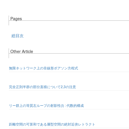
Pages
総目次
Other Article
無限ネットワーク上の非線形ポアソン方程式
完全正則半群の部分直積について2,3の注意
リー群上の等質左ループの射影性(I) : 代数的構成
距離空間の可算和である層型空間の絶対近傍レトラクト