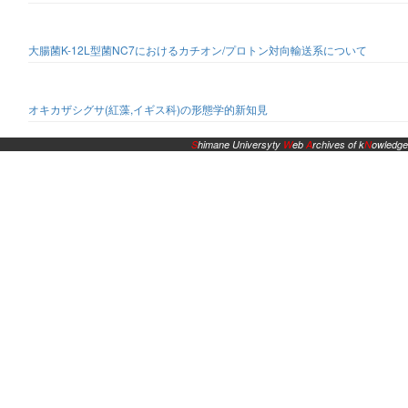
大腸菌K-12L型菌NC7におけるカチオン/プロトン対向輸送系について
オキカザシグサ(紅藻,イギス科)の形態学的新知見
S
himane Universyty
W
eb
A
rchives of k
N
owledge