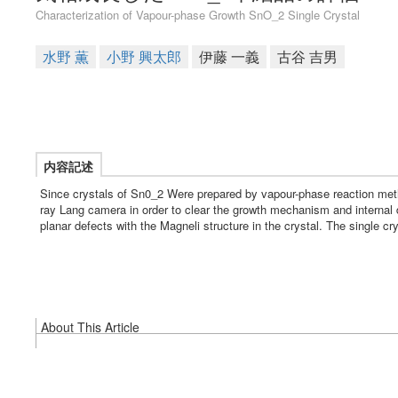
Characterization of Vapour-phase Growth SnO_2 Single Crystal
水野 薫
小野 興太郎
伊藤 一義
古谷 吉男
内容記述
Since crystals of Sn0_2 Were prepared by vapour-phase reaction met
ray Lang camera in order to clear the growth mechanism and internal d
planar defects with the Magneli structure in the crystal. The single
About This Article