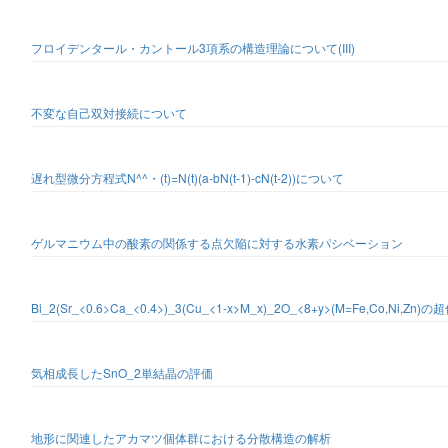
フロイデンタール・カントール3項系の構造理論について(III)
不変な自己双対接続について
遅れ型微分方程式N^^・(t)=N(t)(a-bN(t-1)-cN(t-2))について
ゲルマニウム中の酸素の関係する点欠陥に対する水素パシベーション
Bi_2(Sr_<0.6>Ca_<0.4>)_3(Cu_<1-x>M_x)_2O_<8+y>(M=Fe,Co,Ni,Zn
気相成長したSnO_2単結晶の評価
地形に関連したアカマツ個体群における分散構造の解析