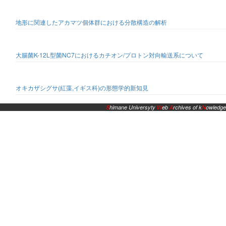
地形に関連したアカマツ個体群における分散構造の解析
大腸菌K-12L型菌NC7におけるカチオン/プロトン対向輸送系について
オキカザシグサ(紅藻,イギス科)の形態学的新知見
S
himane Universyty
W
eb
A
rchives of k
N
owledge