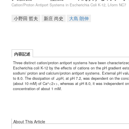
Cation/Proton Antiport Systems in Escherichia Coli K-12, L-form NC7
小野田 哲夫
新庄 尚史
大島 朗伸
内容記述
Three distinct cation/proton antiport systems have been characterized
Escherichia coli K-12 by the effects of cations on the pH gradient es
sodium/ proton and calcium/proton antiport systems. External pH valu
to 8.0. The dissipation of ⊿pH, at pH 7.2, was dependent on the conc
(about 10 mM) of Ca^<2+>, whereas at pH 8.0, it was independent on 
concentration of about 1 mM.
About This Article