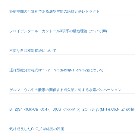
距離空間の可算和である層型空間の絶対近傍レトラクト
フロイデンタール・カントール3項系の構造理論について(III)
不変な自己双対接続について
遅れ型微分方程式N^^・(t)=N(t)(a-bN(t-1)-cN(t-2))について
ゲルマニウム中の酸素の関係する点欠陥に対する水素パシベーション
Bi_2(Sr_<0.6>Ca_<0.4>)_3(Cu_<1-x>M_x)_2O_<8+y>(M=Fe,Co,Ni,Zn
気相成長したSnO_2単結晶の評価