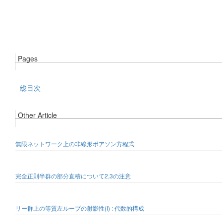
Pages
総目次
Other Article
無限ネットワーク上の非線形ポアソン方程式
完全正則半群の部分直積について2,3の注意
リー群上の等質左ループの射影性(I) : 代数的構成