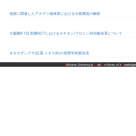
地形に関連したアカマツ個体群における分散構造の解析
大腸菌K-12L型菌NC7におけるカチオン/プロトン対向輸送系について
オキカザシグサ(紅藻,イギス科)の形態学的新知見
S
himane Universyty
W
eb
A
rchives of k
N
owledge