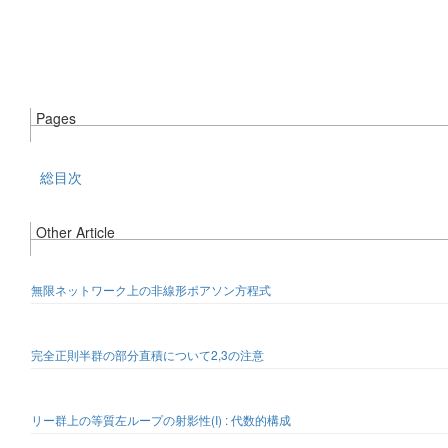
Pages
総目次
Other Article
無限ネットワーク上の非線形ポアソン方程式
完全正則半群の部分直積について2,3の注意
リー群上の等質左ループの射影性(I) : 代数的構成