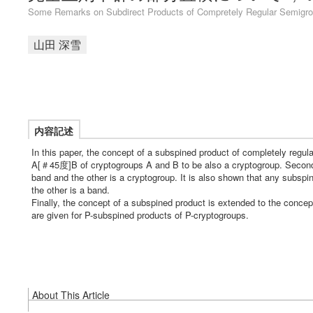
Some Remarks on Subdirect Products of Compretely Regular Semigr
山田 深雪
内容記述
In this paper, the concept of a subspined product of completely regula
A[＃45度]B of cryptogroups A and B to be also a cryptogroup. Secondly
band and the other is a cryptogroup. It is also shown that any subspi
the other is a band.
Finally, the concept of a subspined product is extended to the conce
are given for P-subspined products of P-cryptogroups.
About This Article