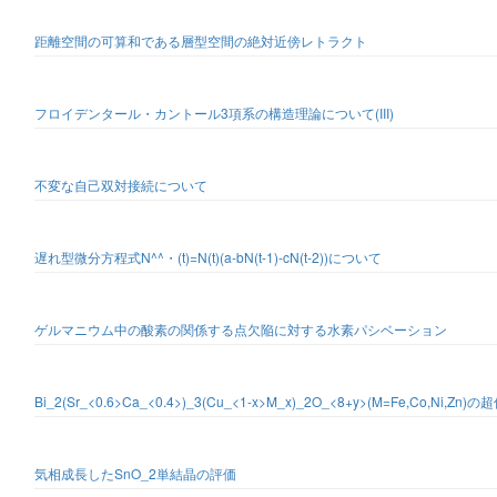
距離空間の可算和である層型空間の絶対近傍レトラクト
フロイデンタール・カントール3項系の構造理論について(III)
不変な自己双対接続について
遅れ型微分方程式N^^・(t)=N(t)(a-bN(t-1)-cN(t-2))について
ゲルマニウム中の酸素の関係する点欠陥に対する水素パシベーション
Bi_2(Sr_<0.6>Ca_<0.4>)_3(Cu_<1-x>M_x)_2O_<8+y>(M=Fe,Co,Ni,Zn
気相成長したSnO_2単結晶の評価