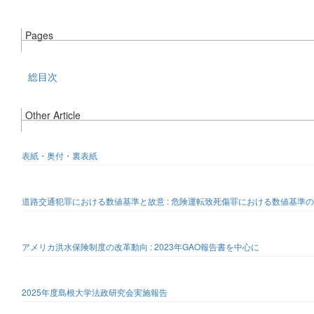
Pages
総目次
Other Article
表紙・奥付・裏表紙
道路交通犯罪における数値基準と故意 : 危険運転致死傷罪における数値基準
アメリカ洪水保険制度の改革動向 : 2023年GAO報告書を中心に
2025年度島根大学法政研究会実施報告