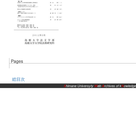
Pages
総目次
S
himane Universyty
W
eb
A
rchives of k
N
owledge