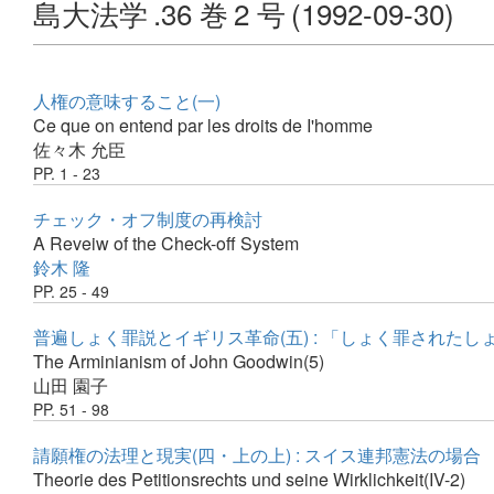
島大法学
.36 巻
2 号
(1992-09-30)
人権の意味すること(一)
Ce que on entend par les droits de I'homme
佐々木 允臣
PP. 1 - 23
チェック・オフ制度の再検討
A Reveiw of the Check-off System
鈴木 隆
PP. 25 - 49
普遍しょく罪説とイギリス革命(五) : 「しょく罪された
The Arminianism of John Goodwin(5)
山田 園子
PP. 51 - 98
請願権の法理と現実(四・上の上) : スイス連邦憲法の場合
Theorie des Petitionsrechts und seine Wirklichkeit(IV-2)