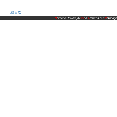
総目次
S
himane Universyty
W
eb
A
rchives of k
N
owledge