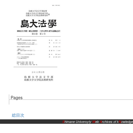
Pages
総目次
S
himane Universyty
W
eb
A
rchives of k
N
owledge