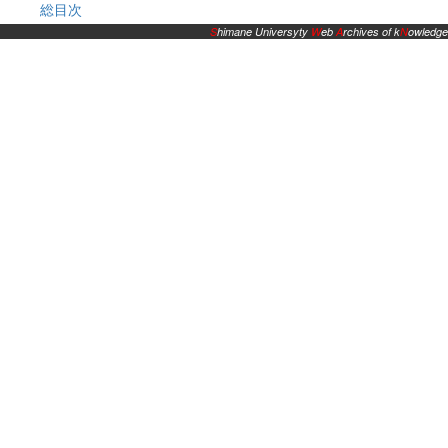
総目次
S
himane Universyty
W
eb
A
rchives of k
N
owledge