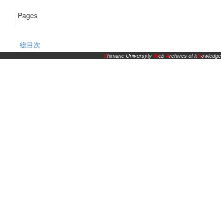
Pages
総目次
S
himane Universyty
W
eb
A
rchives of k
N
owledge