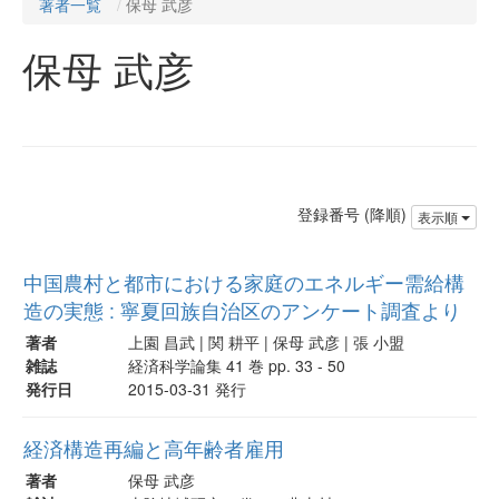
著者一覧
保母 武彦
保母 武彦
登録番号 (降順)
表示順
中国農村と都市における家庭のエネルギー需給構
造の実態 : 寧夏回族自治区のアンケート調査より
著者
上園 昌武 | 関 耕平 | 保母 武彦 | 張 小盟
雑誌
経済科学論集 41 巻 pp. 33 - 50
発行日
2015-03-31 発行
経済構造再編と高年齢者雇用
著者
保母 武彦