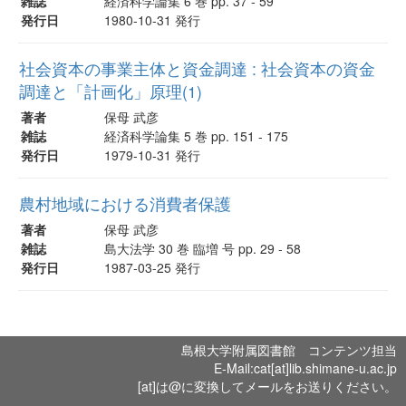
雑誌
経済科学論集 6 巻 pp. 37 - 59
発行日
1980-10-31 発行
社会資本の事業主体と資金調達 : 社会資本の資金
調達と「計画化」原理(1)
著者
保母 武彦
雑誌
経済科学論集 5 巻 pp. 151 - 175
発行日
1979-10-31 発行
農村地域における消費者保護
著者
保母 武彦
雑誌
島大法学 30 巻 臨増 号 pp. 29 - 58
発行日
1987-03-25 発行
島根大学附属図書館 コンテンツ担当
E-Mail:cat[at]lib.shimane-u.ac.jp
[at]は@に変換してメールをお送りください。