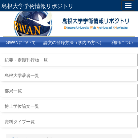
島根大学学術情報リポジトリ
Togg
navig
SWANについて
論文の登録方法（学内の方へ）
利用につい
て
よくある質問
リンク集
紀要・定期刊行物一覧
島根大学著者一覧
部局一覧
博士学位論文一覧
資料タイプ一覧