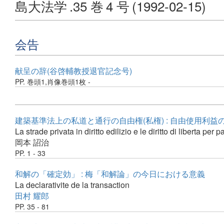
島大法学
.35 巻
4 号
(1992-02-15)
会告
献呈の辞(谷啓輔教授退官記念号)
PP. 巻頭1,肖像巻頭1枚 -
建築基準法上の私道と通行の自由権(私権) : 自由使用利
La strade privata in diritto edilizio e le diritto di liberta per
岡本 詔治
PP. 1 - 33
和解の「確定効」 : 梅「和解論」の今日における意義
La declarativite de la transaction
田村 耀郎
PP. 35 - 81