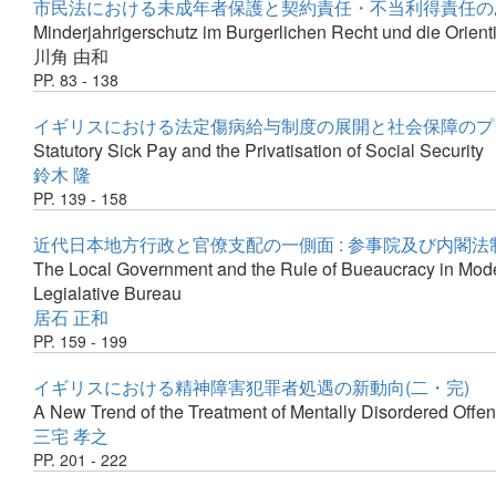
市民法における未成年者保護と契約責任・不当利得責任のあ
Minderjahrigerschutz im Burgerlichen Recht und die Orien
川角 由和
PP. 83 - 138
イギリスにおける法定傷病給与制度の展開と社会保障のプ
Statutory Sick Pay and the Privatisation of Social Security
鈴木 隆
PP. 139 - 158
近代日本地方行政と官僚支配の一側面 : 参事院及び内閣
The Local Government and the Rule of Bueaucracy in Moder
Legialative Bureau
居石 正和
PP. 159 - 199
イギリスにおける精神障害犯罪者処遇の新動向(二・完)
A New Trend of the Treatment of Mentally Disordered Offe
三宅 孝之
PP. 201 - 222