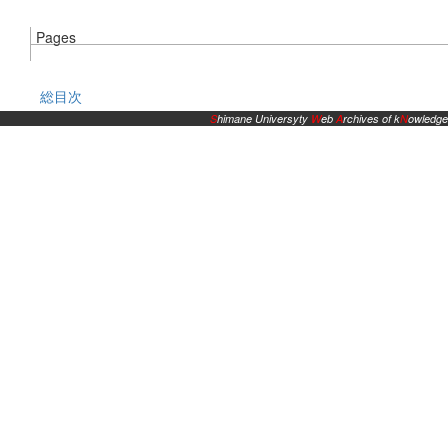
Pages
総目次
S
himane Universyty
W
eb
A
rchives of k
N
owledge