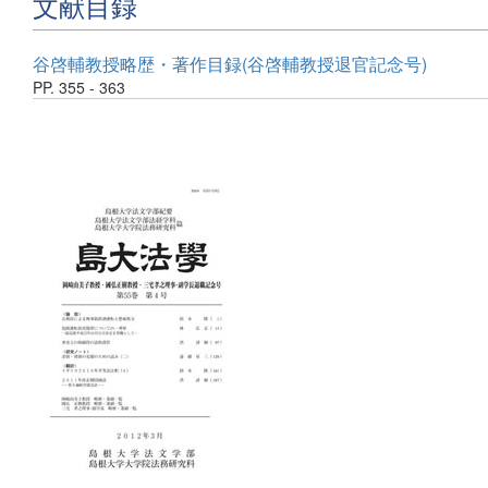
文献目録
谷啓輔教授略歴・著作目録(谷啓輔教授退官記念号)
PP. 355 - 363