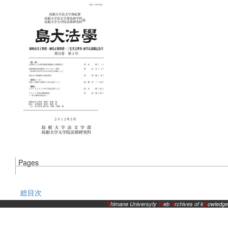
Pages
総目次
S
himane Universyty
W
eb
A
rchives of k
N
owledge