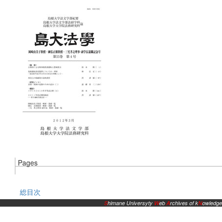
Pages
総目次
S
himane Universyty
W
eb
A
rchives of k
N
owledge