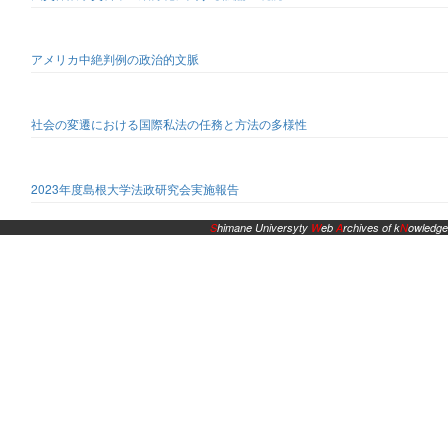
アメリカ中絶判例の政治的文脈
社会の変遷における国際私法の任務と方法の多様性
2023年度島根大学法政研究会実施報告
S
himane Universyty
W
eb
A
rchives of k
N
owledge