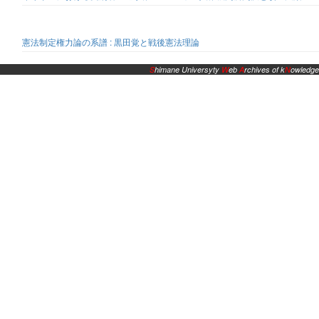
憲法制定権力論の系譜 : 黒田覚と戦後憲法理論
S
himane Universyty
W
eb
A
rchives of k
N
owledge