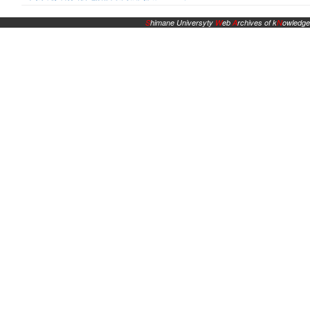
S
himane Universyty
W
eb
A
rchives of k
N
owledge