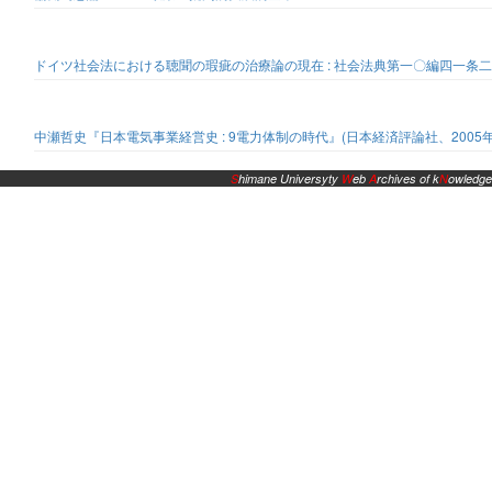
ドイツ社会法における聴聞の瑕疵の治療論の現在 : 社会法典第一〇編四一条二
中瀬哲史『日本電気事業経営史 : 9電力体制の時代』(日本経済評論社、2005年
S
himane Universyty
W
eb
A
rchives of k
N
owledge