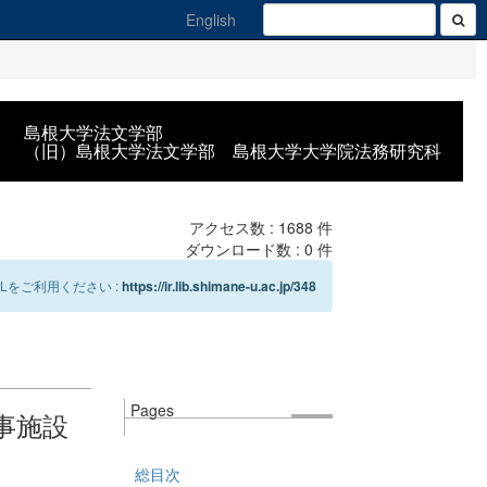
English
島根大学法文学部
（旧）島根大学法文学部 島根大学大学院法務研究科
アクセス数 :
1688
件
ダウンロード数 :
0
件
Lをご利用ください :
https://ir.lib.shimane-u.ac.jp/348
Pages
事施設
総目次