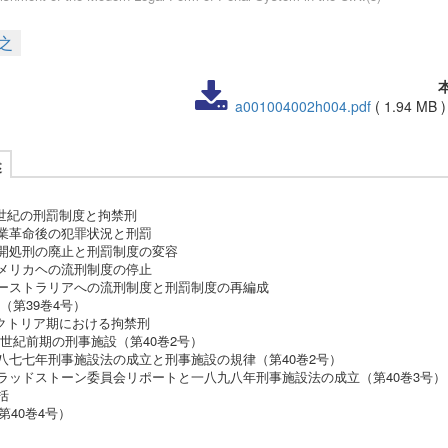
之
a001004002h004.pdf
(
1.94 MB
述
世紀の刑罰制度と拘禁刑
産業革命後の犯罪状況と刑罰
公開処刑の廃止と刑罰制度の変容
アメリカヘの流刑制度の停止
オーストラリアへの流刑制度と刑罰制度の再編成
括（第39巻4号）
クトリア期における拘禁刑
九世紀前期の刑事施設（第40巻2号）
一八七七年刑事施設法の成立と刑事施設の規律（第40巻2号）
グラッドストーン委員会リポートと一八九八年刑事施設法の成立（第40巻3号）
括
第40巻4号）