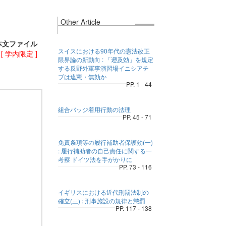
Other Article
本文ファイル
スイスにおける90年代の憲法改正
)
[ 学内限定 ]
限界論の新動向 : 「遡及効」を規定
する反野外軍事演習場イニシアチ
ブは違憲・無効か
PP. 1 - 44
組合バッジ着用行動の法理
PP. 45 - 71
免責条項等の履行補助者保護効(一)
: 履行補助者の自己責任に関する一
考察 ドイツ法を手がかりに
PP. 73 - 116
イギリスにおける近代刑罰法制の
確立(三) : 刑事施設の規律と懲罰
PP. 117 - 138