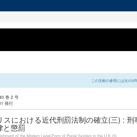
この文献の参照には次のUR
0 巻 2 号
-31 発行
リスにおける近代刑罰法制の確立(三) : 刑
律と懲罰
ishment of the Modern Legal-Form of Penal System in the U.K.(3)