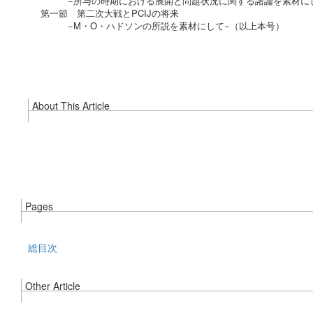
−所与の時期における展開と問題状況に関する諸論を素材に
第一節 第二次大戦とPCIJの将来
−M・O・ハドソンの所説を素材にして−（以上本号）
About This Article
Pages
総目次
Other Article