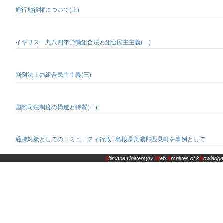
通行地役権について(上)
イギリス一九八四年労働組合法と組合民主主義(一)
判例法上の組合民主主義(三)
国際司法制度の構造と特質(一)
過疎対策としてのコミュニティ行政 : 島根県美濃郡匹見町を事例として
S
himane Universyty
W
eb
A
rchives of k
N
owledge