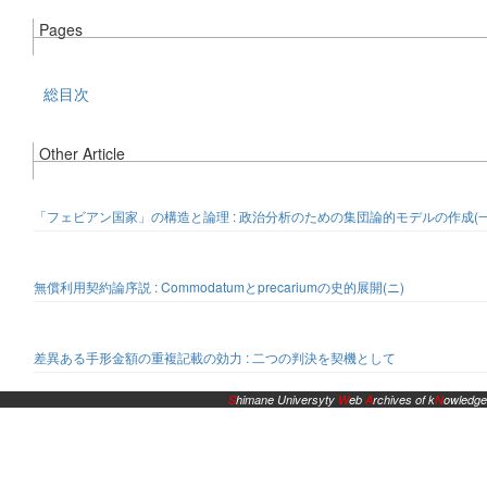
Pages
総目次
Other Article
「フェビアン国家」の構造と論理 : 政治分析のための集団論的モデルの作成(一
無償利用契約論序説 : Commodatumとprecariumの史的展開(ニ)
差異ある手形金額の重複記載の効力 : 二つの判決を契機として
S
himane Universyty
W
eb
A
rchives of k
N
owledge