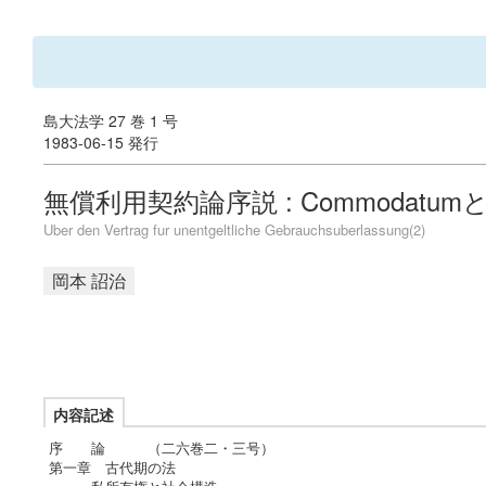
島大法学 27 巻 1 号
1983-06-15 発行
無償利用契約論序説 : Commodatumとp
Uber den Vertrag fur unentgeltliche Gebrauchsuberlassung(2)
岡本 詔治
内容記述
序 論 （二六巻二・三号）
第一章 古代期の法