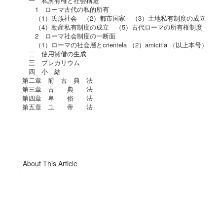
一 私所有権と社会構造
1 ローマ古代の私的所有
（1）氏族社会 （2）都市国家 （3）土地私有制度の成立
（4）動産私有制度の成立 （5）古代ローマの所有権制度
2 ローマ社会制度の一断面
（1）ローマの社会層とcrientela （2）amicitia （以上本号）
二 使用貸借の生成
三 プレカリウム
四 小 結
第二章 前 古 典 法
第三章 古 典 法
第四章 卑 俗 法
第五章 ユ 帝 法
About This Article