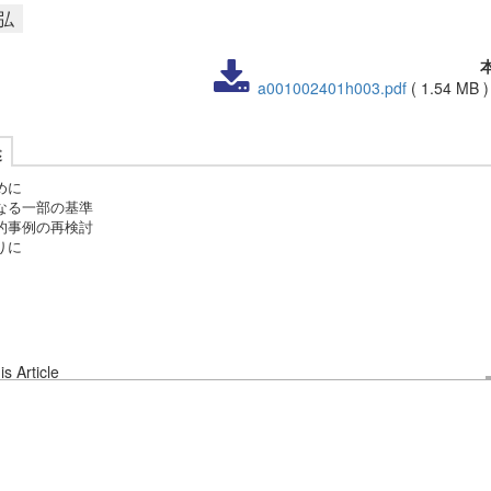
弘
a001002401h003.pdf
(
1.54 MB
述
めに
なる一部の基準
的事例の再検討
りに
s Article