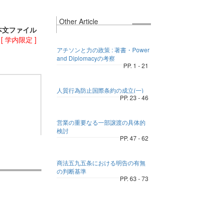
Other Article
本文ファイル
)
[ 学内限定 ]
アチソンと力の政策 : 著書・Power
and Diplomacyの考察
PP. 1 - 21
人質行為防止国際条約の成立(一)
PP. 23 - 46
営業の重要なる一部譲渡の具体的
検討
PP. 47 - 62
商法五九五条における明告の有無
の判断基準
PP. 63 - 73