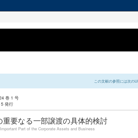
この文献の参照には次のUR
4 巻 1 号
-15 発行
の重要なる一部譲渡の具体的検討
 Important Part of the Corporate Assets and Business