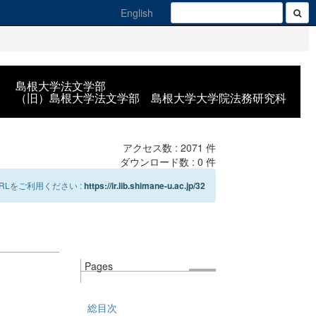
English
島根大学法文学部
（旧）島根大学法文学部 島根大学大学院法務研究科
アクセス数 :
2071
件
ダウンロード数 :
0
件
Lをご利用ください :
https://ir.lib.shimane-u.ac.jp/32
Pages
総目次