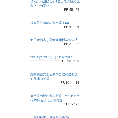
第2次大戦後における山陰の観光現
象とその変化
PP. 55 - 66
現観荘厳論釈の梵文写本(3)
PP. 67 - 86
女子労働者と男女雇用機会均等法
PP. 87 - 92
性役割について(II) : 両親の認知
PP. 93 - 100
縦断観察による初期言語発達と認
知発達の関係
PP. 101 - 115
健常児の親の養育態度 : われわれの
QRS簡便型による調査
PP. 117 - 127
「雲州往来」享禄本語彙表(上)