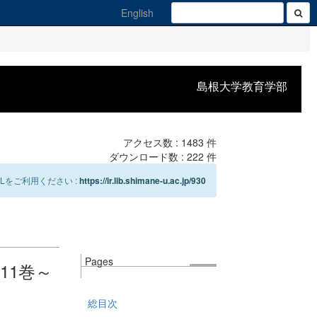
English
島根大学教育学部
アクセス数 :
1483
件
ダウンロード数 :
222
件
Lをご利用ください :
https://ir.lib.shimane-u.ac.jp/930
Pages
11巻～
総目次