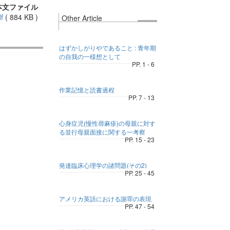
本文ファイル
f
(
884 KB
)
Other Article
はずかしがりやであること : 青年期
の自我の一様想として
PP. 1 - 6
作業記憶と読書過程
PP. 7 - 13
心身症児(慢性尋麻疹)の母親に対す
る並行母親面接に関する一考察
PP. 15 - 23
発達臨床心理学の諸問題(その2)
PP. 25 - 45
アメリカ英語における謝罪の表現
PP. 47 - 54