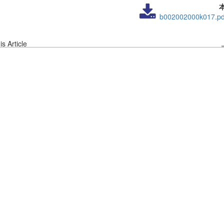
b002002000k017.pd
s Article