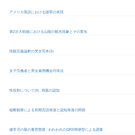
アメリカ英語における謝罪の表現
第2次大戦後における山陰の観光現象とその変化
現観荘厳論釈の梵文写本(3)
女子労働者と男女雇用機会均等法
性役割について(II) : 両親の認知
縦断観察による初期言語発達と認知発達の関係
健常児の親の養育態度 : われわれのQRS簡便型による調査