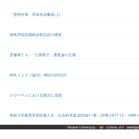
「雲州往来」享禄本語彙表(上)
後鳥羽院在隠岐詠歌伝説の構造
普遍者たち : 「公孫龍子」通変論の立場
W.B.イェイツ論(V) : 神話の詩法(ii)
クローチェにおける政治と道徳
島根大学教育学部紀要人文・社会科学篇 総目録11巻～20巻(1977.12～1986.1
S
himane Universyty
W
eb
A
rchives of k
N
owledge