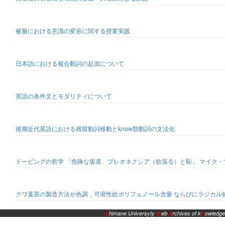
被服における意識の変容に関する授業実践
日本語における複合動詞の起源について
英語の条件文とモダリティについて
後期近代英語における残留動詞移動とknow類動詞の文法化
ドーピングの哲学 「危険な坂道、プレオネクシア（欲張る）と恥」 マイク・マクナ
クワ葉茶の製造方法が色調，可溶性総ポリフェノール含量 ならびにラジカル
S
himane Universyty
W
eb
A
rchives of k
N
owledge