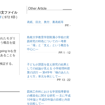
Other Article
本文ファイル
f
(
972 KB
)
表紙、目次、奥付、裏表紙等
PP. -
島根大学教育学部附属小学校の実
れたモダリ
践研究の特色についての一考察
いう概念を提
―「場」と「支え」という概念を
中心に―
ng toを含
PP. 1 - 12
であることを
を検証する。
子どもが課題を捉え探究の結果と
しての結論が見える 小学校理科授
業の試行 ― 第4学年「物のあたた
まり方」単元を例として―
PP. 13 - 22
図画工作科における学習指導要領
の構造化に関する研究 ― 主に平成
10年版と平成20年版の目標と内容
を比較して―