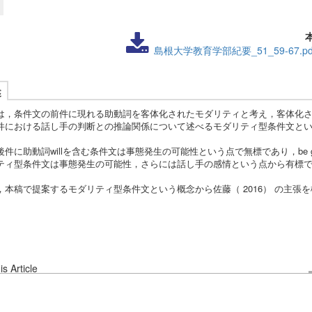
島根大学教育学部紀要_51_59-67.pd
述
，条件文の前件に現れる助動詞を客体化されたモダリティと考え，客体化さ
件における話し手の判断との推論関係について述べるモダリティ型条件文と
に助動詞willを含む条件文は事態発生の可能性という点で無標であり，be goi
ティ型条件文は事態発生の可能性，さらには話し手の感情という点から有標
。
本稿で提案するモダリティ型条件文という概念から佐藤（ 2016） の主張
s Article