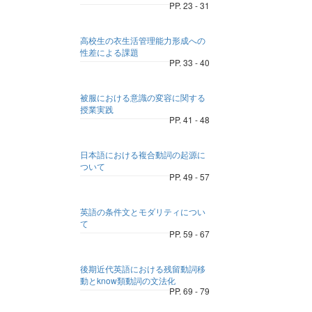
PP. 23 - 31
高校生の衣生活管理能力形成への
性差による課題
PP. 33 - 40
被服における意識の変容に関する
授業実践
PP. 41 - 48
日本語における複合動詞の起源に
ついて
PP. 49 - 57
英語の条件文とモダリティについ
て
PP. 59 - 67
後期近代英語における残留動詞移
動とknow類動詞の文法化
PP. 69 - 79