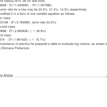
hird class(D.B.H. 28 cm and over)
04628・D<^1.443939>・H^<1.507586>
 error rate for a tree may be 24.3%, 21.4%, 14.3% respectively.
dified it in a form of one variable equation as follows.
rst class
03198・D^<3.793595> (error rate 33.2%)
econd class
3688・D^<2.863836> ( 〃 26.8%)
ird class
674 ・D^<1.961423> ( 〃 15.7%)
onvenience of practice he prepared a table to evaluate log volume, as shown i
n Shimane Prefecture.
s Article