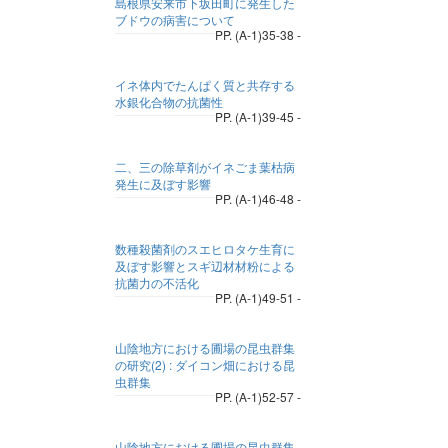
島根県安来市下坂田町に発生した
ブドウの病害について
PP. (A-1)35-38 -
イネ体内でたんぱく質と共存する
水銀化合物の抗菌性
PP. (A-1)39-45 -
二、三の除草剤がイネごま葉枯病
発生に及ぼす影響
PP. (A-1)46-48 -
数種殺菌剤のスエヒロタケ生育に
及ぼす影響とスギ辺材材粉による
抗菌力の不活化
PP. (A-1)49-51 -
山陰地方における圃場の昆虫群集
の研究(2) : ダイコン畑における昆
虫群集
PP. (A-1)52-57 -
山陰地方における圃場の昆虫群集