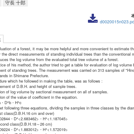
守長 十郎
d0020015n023.pd
述
luation of a forest, it may be more helpful and more convenient to estimate th
 the direct measurements of standing indivldual trees than the conventional
uces the log volume from the evaluated total tree volume of a forest.
ice of his method, the author tried to get a table for evaluation of log volume 
nt of standing trees. The measurement was carried on 313 samples of "Hinok
tands in Shimane Prefecture.
dure which he followed in making the table, was as follows :
ement of D.B.H. and height of sample trees.
tion of log volume by sectional measurement on all of samples.
ion of the value of coefficient in the equation.
a・D^b・H^c
t following three equations, dividing the samples in three classes by the dia
irst class(D.B.H.16 cm and over)
002844・D^<2.683462>・H^<1.187045>
econd class(D.B.H.18～26 cm)
009224・D^<1.883012>・H^<1.572019>