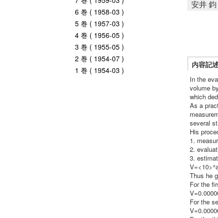
7 巻 ( 1959-03 )
安井 鈞
6 巻 ( 1958-03 )
5 巻 ( 1957-03 )
4 巻 ( 1956-05 )
3 巻 ( 1955-05 )
2 巻 ( 1954-07 )
内容記
1 巻 ( 1954-03 )
In the eva
volume by
which ded
As a pract
measureme
several s
His proce
1. measur
2. evalua
3. estimat
V=<10>^
Thus he ge
For the f
V=0.000
For the s
V=0.000