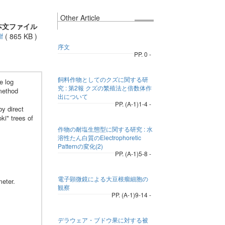
Other Article
本文ファイル
f
(
865 KB
)
序文
PP. 0 -
飼料作物としてのクズに関する研
e log
究 : 第2報 クズの繁殖法と倍数体作
 method
出について
PP. (A-1)1-4 -
by direct
i" trees of
作物の耐塩生態型に関する研究 : 水
溶性たん白質のElectrophoretic
Patternの変化(2)
PP. (A-1)5-8 -
電子顕微鏡による大豆根瘤細胞の
meter.
観察
PP. (A-1)9-14 -
デラウェア・ブドウ果に対する被