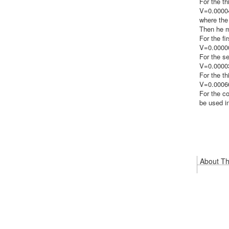
For the t
V=0.000
where the
Then he mo
For the fi
V=0.0000
For the s
V=0.0000
For the th
V=0.0006
For the c
be used i
About Thi