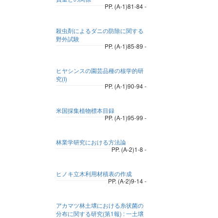
PP. (A-1)81-84 -
殺虫剤によるダニの防除に関する
野外試験
PP. (A-1)85-89 -
ヒヤシンスの園芸品種の核学的研
究(I)
PP. (A-1)90-94 -
米国採集植物標本目録
PP. (A-1)95-99 -
林業学研究における方法論
PP. (A-2)1-8 -
ヒノキ立木利用材積表の作成
PP. (A-2)9-14 -
アカマツ林土壌における糸状菌の
分布に関する研究(第1報) : 一土壌