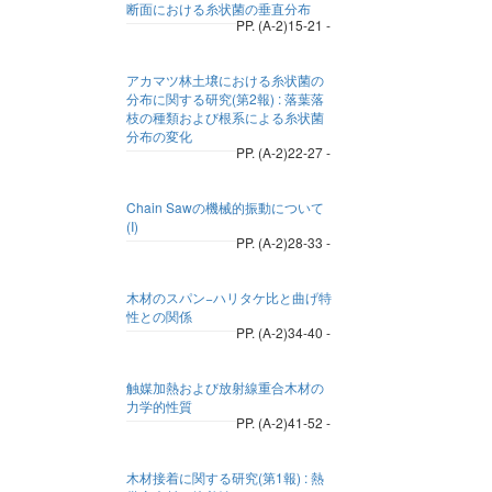
断面における糸状菌の垂直分布
PP. (A-2)15-21 -
アカマツ林土壌における糸状菌の
分布に関する研究(第2報) : 落葉落
枝の種類および根系による糸状菌
分布の変化
PP. (A-2)22-27 -
Chain Sawの機械的振動について
(I)
PP. (A-2)28-33 -
木材のスパン−ハリタケ比と曲げ特
性との関係
PP. (A-2)34-40 -
触媒加熱および放射線重合木材の
力学的性質
PP. (A-2)41-52 -
木材接着に関する研究(第1報) : 熱