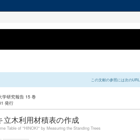
この文献の参照には次のURL
学研究報告 15 巻
-31 発行
キ立木利用材積表の作成
me Table of "HINOKI" by Measuring the Standing Trees