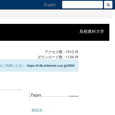
English
島根農科大学
アクセス数 :
1513
件
ダウンロード数 :
1134
件
をご利用ください :
https://ir.lib.shimane-u.ac.jp/3900
Pages
総目次