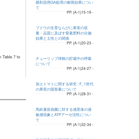
膜剤混用GA処理の耐雨効果につい
て
PP. (A-1)15-19 -
ブドウの生育ならびに果実の収
量・品質に及ぼす窒素肥料の分施
効果と土性との関係
PP. (A-1)20-23 -
n Table 7 to
チューリップ球根の貯蔵中の呼吸
について
PP. (A-1)24-27 -
加エトマトに関する研究 : F_1世代
の果実の固形量について
PP. (A-1)28-31 -
馬鈴薯疫病菌に対する感受体の過
敏感現象とATPアーゼ活性につい
て
PP. (A-1)32-34 -