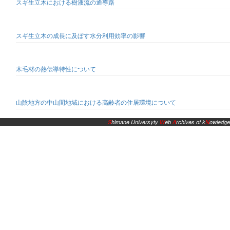
スギ生立木における樹液流の通導路
スギ生立木の成長に及ぼす水分利用効率の影響
木毛材の熱伝導特性について
山陰地方の中山間地域における高齢者の住居環境について
S
himane Universyty
W
eb
A
rchives of k
N
owledge