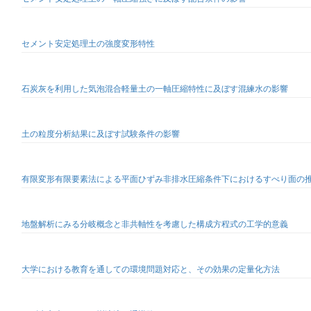
セメント安定処理土の強度変形特性
石炭灰を利用した気泡混合軽量土の一軸圧縮特性に及ぼす混練水の影響
土の粒度分析結果に及ぼす試験条件の影響
有限変形有限要素法による平面ひずみ非排水圧縮条件下におけるすべり面の
地盤解析にみる分岐概念と非共軸性を考慮した構成方程式の工学的意義
大学における教育を通しての環境問題対応と、その効果の定量化方法