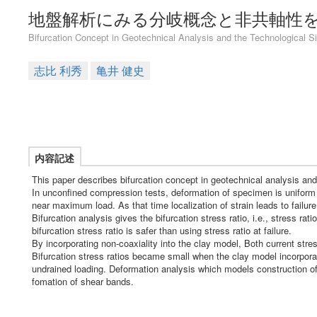
地盤解析にみる分岐概念と非共軸性
Bifurcation Concept in Geotechnical Analysis and the Technological Si
志比 利秀
亀井 健史
内容記述
This paper describes bifurcation concept in geotechnical analysis and 
In unconfined compression tests, deformation of specimen is uniform 
near maximum load. As that time localization of strain leads to failur
Bifurcation analysis gives the bifurcation stress ratio, i.e., stress ra
bifurcation stress ratio is safer than using stress ratio at failure.
By incorporating non-coaxiality into the clay model, Both current str
Bifurcation stress ratios became small when the clay model incorporat
undrained loading. Deformation analysis which models construction of e
fomation of shear bands.