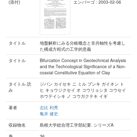
(添付)
エンバーゴ : 2003-02-06
タイトル
地盤解析にみる分岐概念と非共軸性を考慮し
た構成方程式の工学的意義
タイトル
Bifurcation Concept in Geotechnical Analysis
and the Technological Significance of a Non-
coaxial Constitutive Equation of Clay
タイトル 読
ジバン カイセキ ニ ミル ブンキ ガイネン ト
み
ヒ キョウジクセイ オ コウリョシタ コウセイ
ホウテイシキ ノ コウガクテキ イギ
著者
志比 利秀
亀井 健史
収録物名
島根大学総合理工学部紀要. シリーズA
巻
36