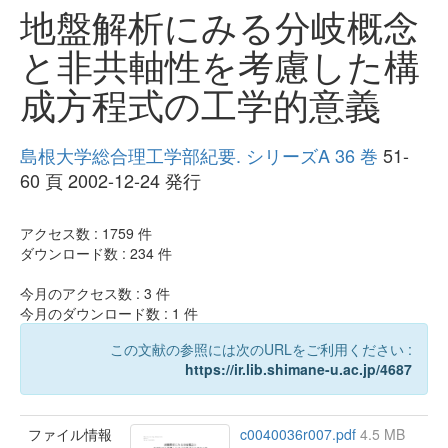
地盤解析にみる分岐概念
と非共軸性を考慮した構
成方程式の工学的意義
島根大学総合理工学部紀要. シリーズA 36 巻
51-
60 頁 2002-12-24 発行
アクセス数 :
1759
件
ダウンロード数 :
234
件
今月のアクセス数 :
3
件
今月のダウンロード数 :
1
件
この文献の参照には次のURLをご利用ください :
https://ir.lib.shimane-u.ac.jp/4687
ファイル情報
c0040036r007.pdf
4.5 MB