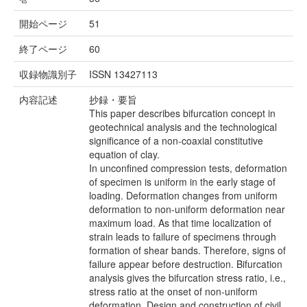
開始ページ
51
終了ページ
60
収録物識別子
ISSN 13427113
内容記述
抄録・要旨
This paper describes bifurcation concept in
geotechnical analysis and the technological
significance of a non-coaxial constitutive
equation of clay.
In unconfined compression tests, deformation
of specimen is uniform in the early stage of
loading. Deformation changes from uniform
deformation to non-uniform deformation near
maximum load. As that time localization of
strain leads to failure of specimens through
formation of shear bands. Therefore, signs of
failure appear before destruction. Bifurcation
analysis gives the bifurcation stress ratio, i.e.,
stress ratio at the onset of non-uniform
deformation. Design and construction of civil