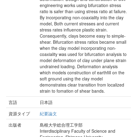
engineering works using bifurcation stress
ratio is safer than using stress ratio at failure.
By incorporating non-coaxiality into the clay
model, Both current stresses and current
stress rates influence plastic strain.
Consequently, clays become easy to simple-
shear. Bifurcation stress ratios became small
when the clay model incorporating non-
coaxiality was used for bifurcation analysis to
model deformation of clay under plane strain
undrained loading. Deformation analysis
which models construction of earthfill on the
soft ground using the clay model
demonstrates clear transition from localized
strain to fomation of shear bands.
言語
日本語
資源タイプ
紀要論文
出版者
島根大学総合理工学部
Interdisciplinary Faculty of Science and