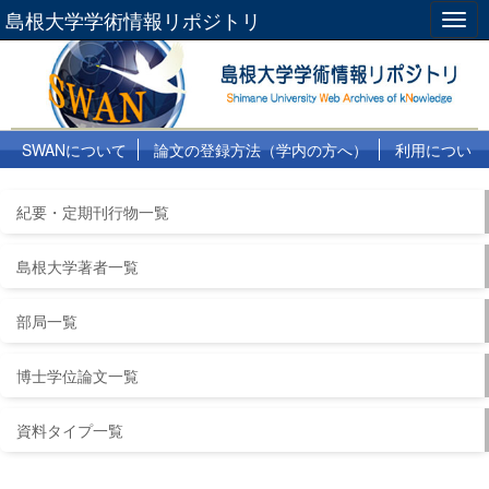
島根大学学術情報リポジトリ
Togg
navig
SWANについて
論文の登録方法（学内の方へ）
利用につい
て
よくある質問
リンク集
紀要・定期刊行物一覧
島根大学著者一覧
部局一覧
博士学位論文一覧
資料タイプ一覧