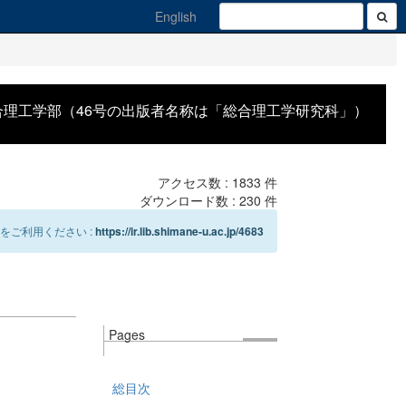
English
合理工学部（46号の出版者名称は「総合理工学研究科」）
アクセス数 :
1833
件
ダウンロード数 :
230
件
をご利用ください :
https://ir.lib.shimane-u.ac.jp/4683
Pages
総目次