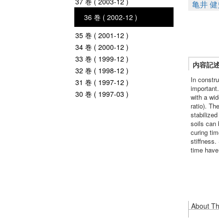
37 巻 ( 2003-12 )
亀井 健
36 巻 ( 2002-12 )
35 巻 ( 2001-12 )
34 巻 ( 2000-12 )
33 巻 ( 1999-12 )
内容記
32 巻 ( 1998-12 )
In constru
31 巻 ( 1997-12 )
important.
30 巻 ( 1997-03 )
with a wid
ratio). Th
stabilize
soils can
curing tim
stiffness
time have
About Thi