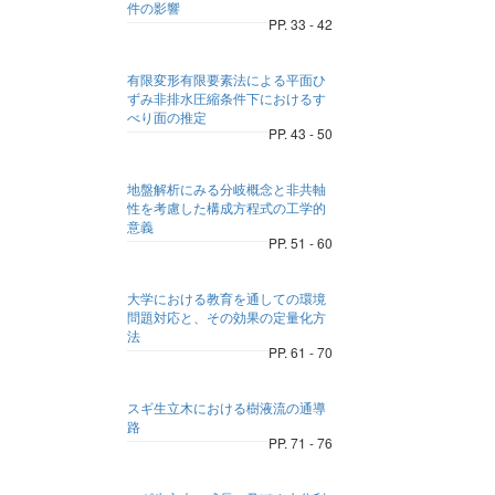
件の影響
PP. 33 - 42
有限変形有限要素法による平面ひ
ずみ非排水圧縮条件下におけるす
べり面の推定
PP. 43 - 50
地盤解析にみる分岐概念と非共軸
性を考慮した構成方程式の工学的
意義
PP. 51 - 60
大学における教育を通しての環境
問題対応と、その効果の定量化方
法
PP. 61 - 70
スギ生立木における樹液流の通導
路
PP. 71 - 76