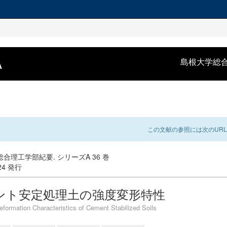
A
島根大学総
この文献の参照には次のURL
合理工学部紀要. シリーズA 36 巻
-24 発行
ント安定処理土の強度変形特性
eformation Characteristics of Cement Stabilized Soils