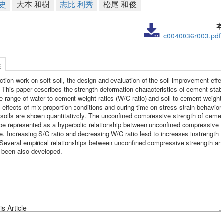
史
大本 和樹
志比 利秀
松尾 和俊
c0040036r003.pdf
述
ction work on soft soil, the design and evaluation of the soil improvement effe
 This paper describes the strength deformation characteristics of cement stabi
e range of water to cement weight ratios (W/C ratio) and soil to cement weight
e effects of mix proportion conditions and curing time on stress-strain behavio
d soils are shown quantitativcly. The unconfined compressive strength of ceme
 be represented as a hyperbolic relationship between unconfined compressive 
e. Increasing S/C ratio and decreasing W/C ratio lead to increases instrength
. Several empirical relationships between unconfined compressive streength an
 been also developed.
s Article