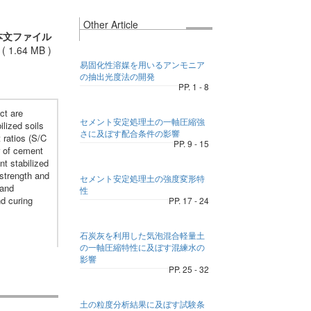
Other Article
本文ファイル
(
1.64 MB
)
易固化性溶媒を用いるアンモニア
の抽出光度法の開発
PP. 1 - 8
ct are
セメント安定処理土の一軸圧縮強
lized soils
さに及ぼす配合条件の影響
 ratios (S/C
PP. 9 - 15
r of cement
nt stabilized
strength and
セメント安定処理土の強度変形特
 and
性
d curing
PP. 17 - 24
石炭灰を利用した気泡混合軽量土
の一軸圧縮特性に及ぼす混練水の
影響
PP. 25 - 32
土の粒度分析結果に及ぼす試験条