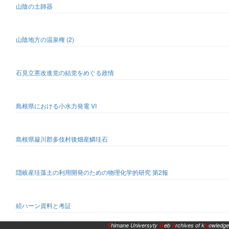
山陰の土師器
山陰地方の温泉権 (2)
石見立憲改進党の結党をめぐる政情
島根県における小水力発電 VI
島根県簸川郡多伎村後畑産鱗珪石
隠岐産珪藻土の利用開発のための物理化学的研究 第2報
続ハーン資料と考証
S
himane Universyty
W
eb
A
rchives of k
N
owledge