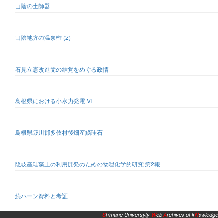
山陰の土師器
山陰地方の温泉権 (2)
石見立憲改進党の結党をめぐる政情
島根県における小水力発電 VI
島根県簸川郡多伎村後畑産鱗珪石
隠岐産珪藻土の利用開発のための物理化学的研究 第2報
続ハーン資料と考証
S
himane Universyty
W
eb
A
rchives of k
N
owledge