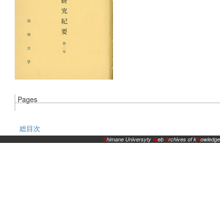
Pages
総目次
S
himane Universyty
W
eb
A
rchives of k
N
owledge