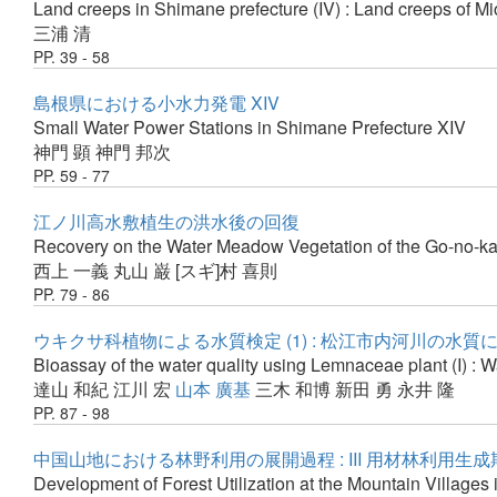
Land creeps in Shimane prefecture (IV) : Land creeps of Mioc
三浦 清
PP. 39 - 58
島根県における小水力発電 XIV
Small Water Power Stations in Shimane Prefecture XIV
神門 顕
神門 邦次
PP. 59 - 77
江ノ川高水敷植生の洪水後の回復
Recovery on the Water Meadow Vegetation of the Go-no-kawa
西上 一義
丸山 巌
[スギ]村 喜則
PP. 79 - 86
ウキクサ科植物による水質検定 (1) : 松江市内河川の水質
Bioassay of the water quality using Lemnaceae plant (I) : Wat
達山 和紀
江川 宏
山本 廣基
三木 和博
新田 勇
永井 隆
PP. 87 - 98
中国山地における林野利用の展開過程 : III 用材林利用
Development of Forest Utilization at the Mountain Villages 