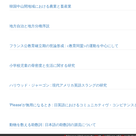
韓国中山間地域における農業と畜産業
地方自治と地方分権序説
フランス公教育確立期の世論形成 : <教育同盟>の運動を中心にして
小学校児童の骨密度と生活に関する研究
ハリウッド・ジャーゴン : 現代アメリカ英語スラングの研究
'Please'が無用になるとき : 日英語におけるコミュニカティヴ・コンピテン
動物を数える助数詞 : 日本語の助数詞の源流について