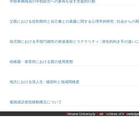
学校事務職員の学校経営への参画を促す支援的行動
父親における役割期待と自己像との葛藤に関する心理学的研究 : 社会からの
幼児期における手指巧緻性の発達過程とラテラリティ : 潜在的利き手の違い
幼稚園・保育所における畳の使用実態
地方における浪人生 : 補習科と地域間格差
複雑述語使役移動構文について
S
himane Universyty
W
eb
A
rchives of k
N
owledge