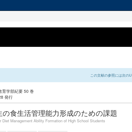
この文献の参照には次のUR
育学部紀要 50 巻
-28 発行
生の食生活管理能力形成のための課題
r Diet Management Ability Formation of High School Students