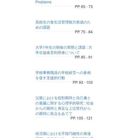
Problems
PP. 65 - 73
高校生の食生活管理能力形成のた
めの課題
PP. 75 - 84
大学1年生の朝食の実態と課題 : 大
学生協食堂利用者について
PP. 85 - 91
学校事務職員の学校経営への参画
を促す支援的行動
PP. 93 - 103
父親における役割期待と自己像と
の葛藤に関する心理学的研究 : 社会
からの期待と身近な上位世代から
の期待に焦点をあてて
PP. 105 - 121
幼児期における手指巧緻性の発達