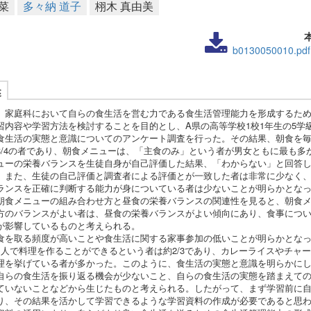
菜
多々納 道子
栩木 真由美
b0130050010.pdf
述
、家庭科において自らの食生活を営む力である食生活管理能力を形成するた
習内容や学習方法を検討することを目的とし、A県の高等学校1校1年生の5学級
食生活の実態と意識についてのアンケート調査を行った。その結果、朝食を
3/4の者であり、朝食メニューは、「主食のみ」という者が男女ともに最も多
ューの栄養バランスを生徒自身が自己評価した結果、「わからない」と回答
。また、生徒の自己評価と調査者による評価とが一致した者は非常に少なく
ランスを正確に判断する能力が身についている者は少ないことが明らかとな
朝食メニューの組み合わせ方と昼食の栄養バランスの関連性を見ると、朝食
方のバランスがよい者は、昼食の栄養バランスがよい傾向にあり、食事につ
が影響しているものと考えられる。
食を取る頻度が高いことや食生活に関する家事参加の低いことが明らかとな
1人で料理を作ることができるという者は約2/3であり、カレーライスやチャ
理を挙げている者が多かった。このように、食生活の実態と意識を明らかに
自らの食生活を振り返る機会が少ないこと、自らの食生活の実態を踏まえて
ていないことなどから生じたものと考えられる。したがって、まず学習前に
り、その結果を活かして学習できるような学習資料の作成が必要であると思