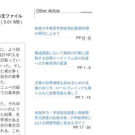
Other Article
本文ファイル
(
3.01 MB
)
島根大学教育学部研究紀要第50巻
の発刊によせて
PP. [i] - [i]
めに、より効
構成課題において既得の行動に固
計167人を
執する自閉スペクトラム症の生徒
毎日取ってい
への方略使用の促進
かった。そし
PP. 1 - 6
した者が多く
、自分の食事
った。
児童の自尊感情を高めるための支
メニューの組
援の在り方 : ロールプレイングを取
いての基本的
り入れた授業実践を通して
PP. 7 - 15
った。それゆ
ーハンのよう
全国学力・学習状況調査と島根県
した結果、生
学力調査の比較分析 : 小学校理科に
の学習があま
おける調査問題に焦点を当てて
自分の食生活
PP. 17 - 30
われる。これ