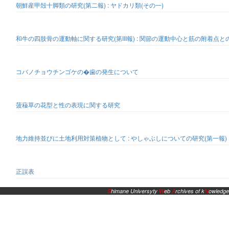
朝鮮産甲殻十脚類の研究(第二報) : ヤドカリ類(その一)
和牛の四肢骨の運動軸に関する研究(第III報) : 関節の運動中心と筋の附着
コバノチョウチンゴケの�歯の発生について
菠薐草の花型と性の表現に関する研究
地力維持並びに土地利用対策植物として : やしゃぶしについての研究(第一報)
正誤表
S
himane Universyty
W
eb
A
rchives of k
N
owledge