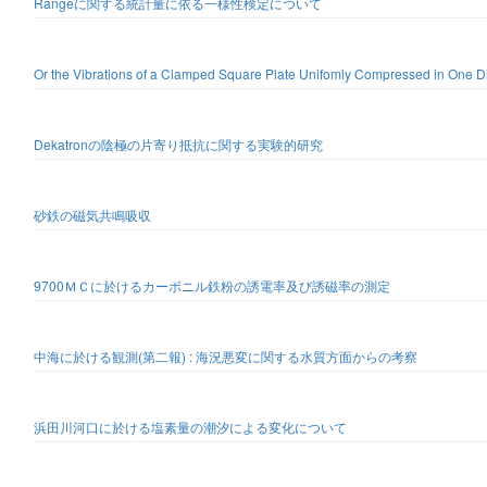
Rangeに関する統計量に依る一様性検定について
Or the Vibrations of a Clamped Square Plate Unifomly Compressed in One Di
Dekatronの陰極の片寄り抵抗に関する実験的研究
砂鉄の磁気共鳴吸収
9700ＭＣに於けるカーボニル鉄粉の誘電率及び誘磁率の測定
中海に於ける観測(第二報) : 海況悪変に関する水質方面からの考察
浜田川河口に於ける塩素量の潮汐による変化について