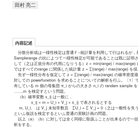
田村 亮二
内容記述
分散分析或は一様性検定は普通Ｆ−統計量を利用して行はれるが，最
Samplerange の比によつて一様性検定が可能であることは既
して（之は正規分布の代用になりうる）z = min(range) / max
ではすべてのrange に関係した統計量 z = ∑(range) / max(rang
先ず一様性分布を仮定して z = ∑(range) / max(range) の確率密
対しての powerfunetion を求めることについての解析を行ふ。〔1〕
布している m 個の母集団 π_i からの大きさ n_i の randam sample を 夫々 O^(
……,m を検定すという問題。
（b）確率変数 x_ij は一般に．
x_ij = m + U_i + V_j + ε_ij で表されるとする
m, U_i, は V_j 未知常数且 ∑U_i = ∑ V_j = 0（之は一般性を失
といふ仮説を検定するといふ普通の実験計画の問題。
以上（a）（b）に対しては全く同様に取扱ふことが出来るので一括して §2 で
析をする。