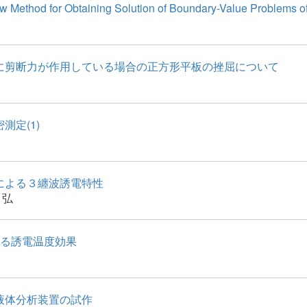
 Method for Obtaining Solution of Boundary-Value Problems of 
に剪断力が作用している場合の正方形平板の挫屈について
測定(1)
による３纏波誘電特性
 弘
よる誘電温度効果
液体分析装置の試作