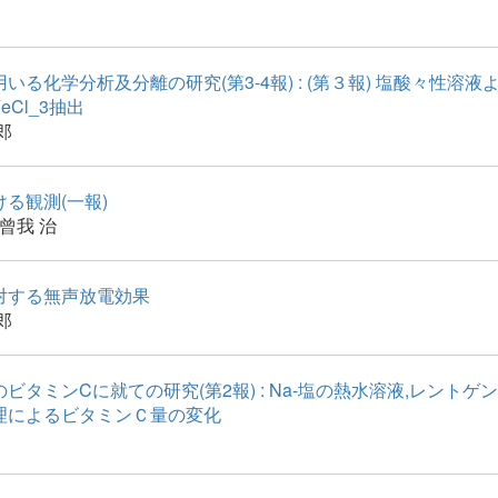
いる化学分析及分離の研究(第3-4報) : (第３報) 塩酸々性溶
eCl_3抽出
郎
る観測(一報)
曾我 治
対する無声放電効果
郎
ビタミンCに就ての研究(第2報) : Na-塩の熱水溶液,レントゲン
理によるビタミンＣ量の変化