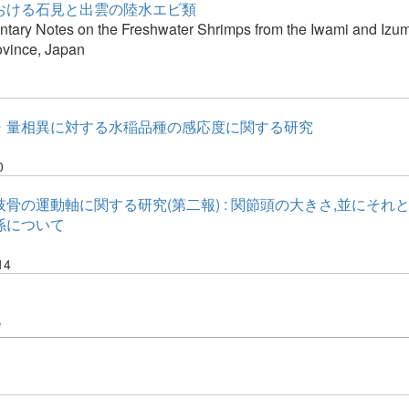
おける石見と出雲の陸水エビ類
tary Notes on the Freshwater Shrimps from the Iwami and Izumo
ovince, Japan
・量相異に対する水稲品種の感応度に関する研究
0
骨の運動軸に関する研究(第二報) : 関節頭の大きさ,並にそれ
係について
14
他