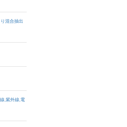
液より混合抽出
線,紫外線,電