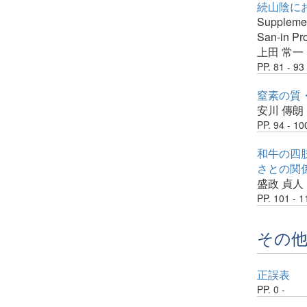
続山陰に
Supplemen
San-in Pr
上田 常一
PP. 81 - 93
窒素の質
安川 傳朗
PP. 94 - 10
和牛の四肢
さとの関
盛政 貞人
PP. 101 - 1
その
正誤表
PP. 0 -