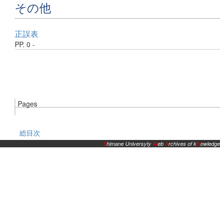
その他
正誤表
PP. 0 -
Pages
総目次
S
himane Universyty
W
eb
A
rchives of k
N
owledge