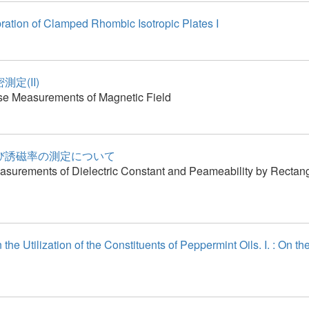
ration of Clamped Rhombic Isotropic Plates I
定(II)
se Measurements of Magnetic Field
び誘磁率の測定について
asurements of Dielectric Constant and Peameability by Rectan
 the Utilization of the Constituents of Peppermint Oils. I. : On th