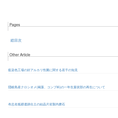
Pages
総目次
Other Article
藍染色工場の好アルカリ性菌に関する若干の知見
隠岐島産クロシオメ(褐藻、コンブ科)の一年生葉状部の再生について
布志名狐廻遺跡出土の結晶片岩製内磨石