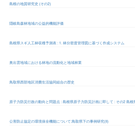
島根の地質研究史 (その2)
隠岐島森林地域の公益的機能評価
島根県スギ人工林収穫予測表 : 1. 林分密度管理図に基づく作成システム
奥出雲地域における林地の流動化と地域林業
鳥取県西部地区消費生活協同組合の歴史
原子力防災行政の動向と問題点 : 島根県原子力防災計画に即して : その2 島
公害防止協定の環境保全機能について:鳥取県下の事例研究(II)