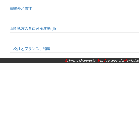
森鴎外と西洋
山陰地方の自由民権運動 (II)
「松江とフランス」補遺
S
himane Universyty
W
eb
A
rchives of k
N
owledge