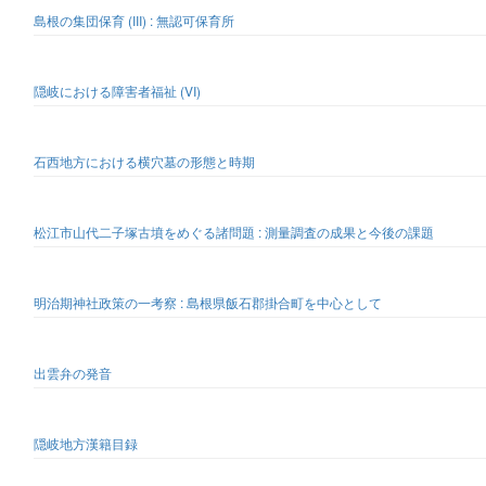
島根の集団保育 (III) : 無認可保育所
隠岐における障害者福祉 (VI)
石西地方における横穴墓の形態と時期
松江市山代二子塚古墳をめぐる諸問題 : 測量調査の成果と今後の課題
明治期神社政策の一考察 : 島根県飯石郡掛合町を中心として
出雲弁の発音
隠岐地方漢籍目録