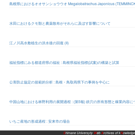
島根県におけるオオサンショウウオ Megalobatrachus Japonicus (TEMMIN
水田におけるクモ類と農薬散布がそれらに及ぼす影響について
江ノ川高水敷植生の洪水後の回復 (II)
福祉指標にみる都道府県の福祉 : 島根県福祉指標(試案)の構築と試算
公害防止協定の規範的分析 : 島根・鳥取両県下の事例を中心に
中国山地における林野利用の展開過程 : (第5報) 鉄穴の所有形態と稼業内容に
いちご産地の形成過程 : 安来市の場合
S
himane Universyty
W
eb
A
rchives of k
N
owledge