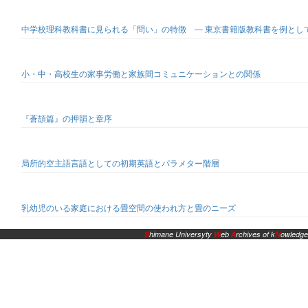
中学校理科教科書に見られる「問い」の特徴 ― 東京書籍版教科書を例として
小・中・高校生の家事労働と家族間コミュニケーションとの関係
『蒼頡篇』の押韻と章序
局所的空主語言語としての初期英語とパラメター階層
乳幼児のいる家庭における畳空間の使われ方と畳のニーズ
S
himane Universyty
W
eb
A
rchives of k
N
owledge