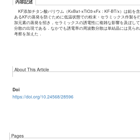
内容記述
KF添加チタン酸バリウム（KxBa1-xTiO3-xFx : KF-BT/
あるKFの蒸発を防ぐために低温状態での粉末・セラミックス作製を
加元素の蒸発を招き，セラミックスの誘電性に複雑な影響を及ぼしてい
分散の出現である．なかでも誘電率の周波数分散は単結晶には見られ
考察を加えた．
About This Article
Doi
https://doi.org/10.24568/28596
Pages