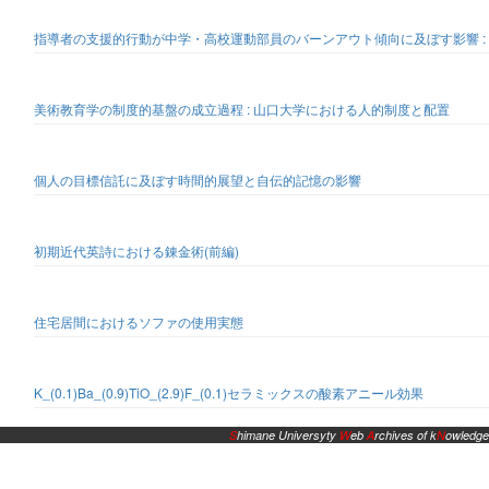
指導者の支援的行動が中学・高校運動部員のバーンアウト傾向に及ぼす影響 :
美術教育学の制度的基盤の成立過程 : 山口大学における人的制度と配置
個人の目標信託に及ぼす時間的展望と自伝的記憶の影響
初期近代英詩における錬金術(前編)
住宅居間におけるソファの使用実態
K_(0.1)Ba_(0.9)TiO_(2.9)F_(0.1)セラミックスの酸素アニール効果
S
himane Universyty
W
eb
A
rchives of k
N
owledge