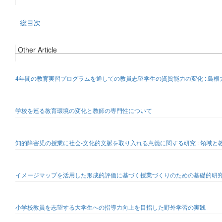
総目次
Other Article
4年間の教育実習プログラムを通しての教員志望学生の資質能力の変化 : 島
学校を巡る教育環境の変化と教師の専門性について
知的障害児の授業に社会-文化的文脈を取り入れる意義に関する研究 : 領域
イメージマップを活用した形成的評価に基づく授業づくりのための基礎的研究 
小学校教員を志望する大学生への指導力向上を目指した野外学習の実践