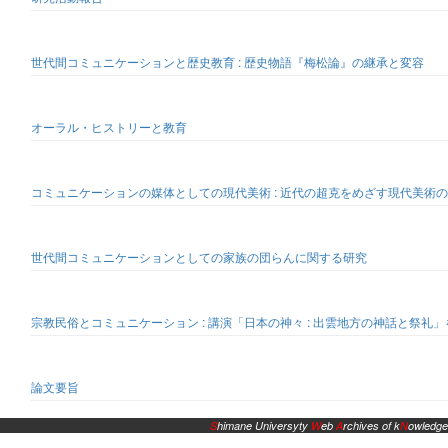
世代間コミュニケーションと歴史教育 : 歴史物語『梅松論』の継承と変容
オーラル・ヒストリーと教育
コミュニケーションの媒体としての現代美術 : 近代の超克をめざす現代美術
世代間コミュニケーションとしての家族の団らんに関する研究
宗教民俗とコミュニケーション : 講演「日本の神々 : 出雲地方の神話と祭礼
論文要旨
S
himane Universyty
W
eb
A
rchives of k
N
owledge