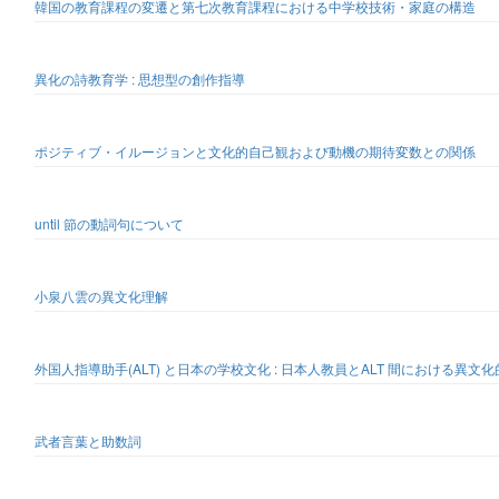
韓国の教育課程の変遷と第七次教育課程における中学校技術・家庭の構造
異化の詩教育学 : 思想型の創作指導
ポジティブ・イルージョンと文化的自己観および動機の期待変数との関係
until 節の動詞句について
小泉八雲の異文化理解
外国人指導助手(ALT) と日本の学校文化 : 日本人教員とALT 間における異文
武者言葉と助数詞