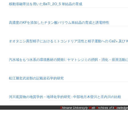
移動溶融帯法を用いたBaTi_2O_5 単結晶の育成
高濃度のKFを添加したチタン酸バリウム単結晶の育成と誘電特性
オオタニシ異型精子におけるミトコンドリア活性と精子運動への Ca2+ 及び K
汽水域をもつ水系の環境教材の開発I : ヤマトシジミの摂餌・消化・排泄活動
松江層玄武岩類の記載岩石学的研究
河川底質物の地質学的・地球化学的研究 : 中部地方木曽川と庄内川の比較
S
himane Universyty
W
eb
A
rchives of k
N
owledge