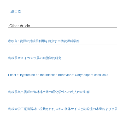
総目次
Other Article
巻頭言 : 資源の持続的利用を目指す生物資源科学部
島根県産スイカズラ属の細胞学的研究
Effect of tryptamine on the infection behavior of Corynespora cassiicola
島根県奥出雲町の造林地土壌の理化学性への火入れの影響
島根大学三瓶演習林に植栽されたスギの個体サイズと樹幹流の水量および水