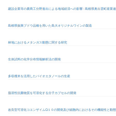
建設企業等の農商工分野進出による地域経済への影響 : 島根県奥出雲町産業
島根県振興ブドウ品種を用いた島大オリジナルワインの製造
林地におけるメタンガス動態に関する研究
生体試料の化学分布情報解析法の開発
多収穫米を活用したバイオエタノールの生産
脂溶性抗菌物質を可溶化する分子カプセルの開発
改良型可溶化コエンザイムQ１０の開発及び細胞内におけるその機能性と動