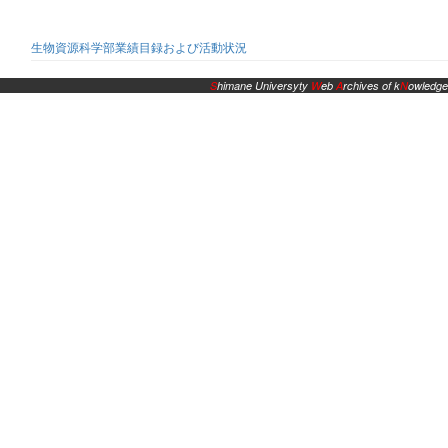
生物資源科学部業績目録および活動状況
S
himane Universyty
W
eb
A
rchives of k
N
owledge