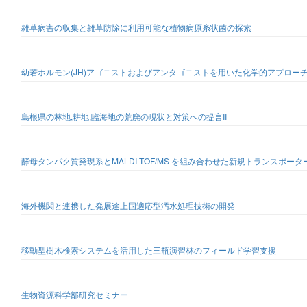
雑草病害の収集と雑草防除に利用可能な植物病原糸状菌の探索
幼若ホルモン(JH)アゴニストおよびアンタゴニストを用いた化学的アプローチ
島根県の林地,耕地,臨海地の荒廃の現状と対策への提言II
酵母タンパク質発現系とMALDI TOF/MS を組み合わせた新規トランスポー
海外機関と連携した発展途上国適応型汚水処理技術の開発
移動型樹木検索システムを活用した三瓶演習林のフィールド学習支援
生物資源科学部研究セミナー