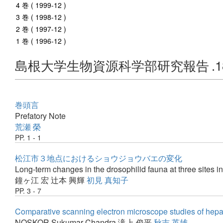
4 巻 ( 1999-12 )
3 巻 ( 1998-12 )
2 巻 ( 1997-12 )
1 巻 ( 1996-12 )
島根大学生物資源科学部研究報告
.
巻頭言
Prefatory Note
荒瀬 榮
PP. 1 - 1
松江市３地点におけるショウジョウバエの変化
Long-term changes in the drosophilid fauna at three sites i
鐘ヶ江 宏
辻本 興輝
初見 真知子
PP. 3 - 7
Comparative scanning electron microscope studies of hepatic
NOSKOR Sukumar Chandra
滝上 俊平
秋吉 英雄