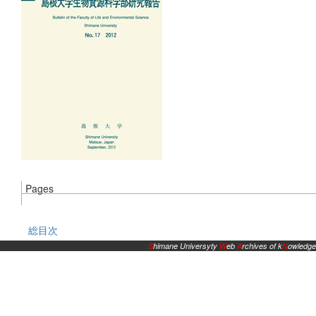
Pages
総目次
S
himane Universyty
W
eb
A
rchives of k
N
owledge