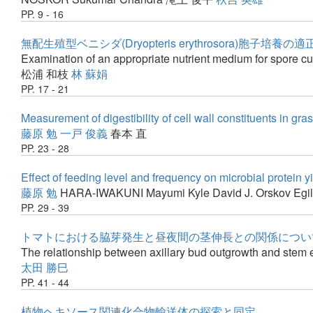
PP. 9 - 16
無配生殖型ベニシダ(Dryopteris erythrosora)胞子培養
Examination of an appropriate nutrient medium for spore cu
松浦 和枝
林 蘇娟
PP. 17 - 21
Measurement of digestibility of cell wall constituents in gr
藤原 勉
一戸 俊義
春本 直
PP. 23 - 28
Effect of feeding level and frequency on microbial protein 
藤原 勉
HARA-IWAKUNI Mayumi
Kyle David J.
Orskov Egil
PP. 29 - 39
トマトにおける脇芽発生と昼夜間の茎伸長との関係につい
The relationship between axillary bud outgrowth and stem e
太田 勝巳
PP. 41 - 44
植物ヘキソース関連化合物輸送体の探索と同定