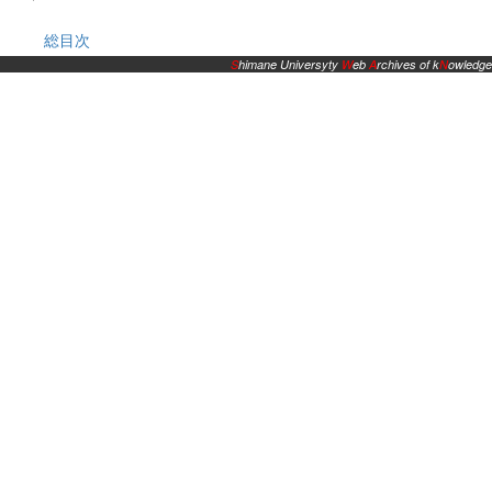
総目次
S
himane Universyty
W
eb
A
rchives of k
N
owledge