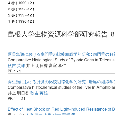
4 巻 ( 1999-12 )
3 巻 ( 1998-12 )
2 巻 ( 1997-12 )
1 巻 ( 1996-12 )
島根大学生物資源科学部研究報告
.
硬骨魚類における幽門垂の比較組織学的研究 : 幽門垂の
Comparative Histological Study of Pyloric Ceca in Teleosts
秋吉 英雄
井上 明日香
富室 孝仁
PP. 1 - 9
両生類における肝臓の比較組織化学的研究 : 肝臓の組織
Comparative histochemical studies of the liver in Amphibia
井上 明日香
秋吉 英雄
PP. 11 - 21
Effect of Heat Shock on Red Light-Induced Resistance of B
ラハマン
木原 淳一
本田 雄一
荒瀬 榮