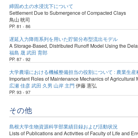
締固め土の水浸沈下について
Settlement Due to Submergence of Compacted Clays
鳥山 晄司
PP. 81 - 86
遅延入力降雨系列を用いた貯留分布型流出モデル
A Storage-Based, Distributed Runoff Model Using the Dela
福島 晟
武田 育郎
PP. 87 - 92
大学農場における機械整備担当の役割について : 農業生
Important Roles of Maintenance Mechanics of Agricultural
広瀬 佳彦
武田 久男
山岸 主門
伊藤 憲弘
PP. 93 - 97
その他
島根大学生物資源科学部業績目録および活動状況
Lists of Publications and Activities of Faculty of Life and 