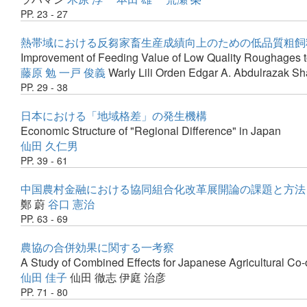
PP. 23 - 27
熱帯域における反芻家畜生産成績向上のための低品質粗飼
Improvement of Feeding Value of Low Quality Roughages t
藤原 勉
一戸 俊義
Warly Lili
Orden Edgar A.
Abdulrazak Sh
PP. 29 - 38
日本における「地域格差」の発生機構
Economic Structure of "Regional Difference" in Japan
仙田 久仁男
PP. 39 - 61
中国農村金融における協同組合化改革展開論の課題と方法 
鄭 蔚
谷口 憲治
PP. 63 - 69
農協の合併効果に関する一考察
A Study of Combined Effects for Japanese Agricultural Co-
仙田 佳子
仙田 徹志
伊庭 治彦
PP. 71 - 80